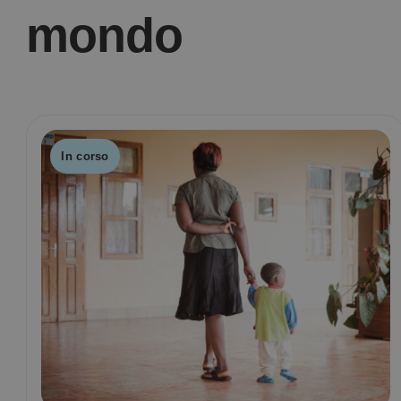
mondo
In corso