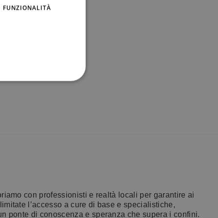
FUNZIONALITÀ
onosci l’iniziativa
oriamo con professionisti e realtà locali per garantire ai
imitate l’accesso a cure di base e specialistiche,
 un ponte di conoscenza e speranza che supera i confini.