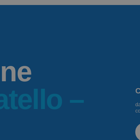
one
tello –
C
da
co