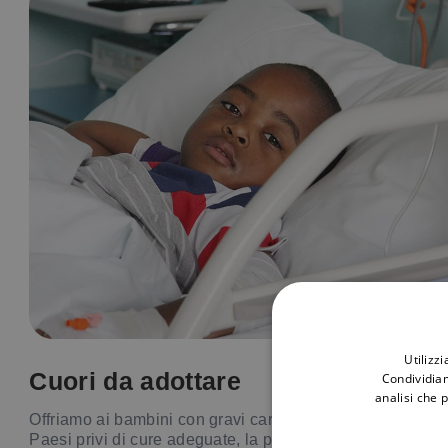
Utilizz
Cuori da adottare
Condividiam
analisi che 
Offriamo ai bambini con gravi cardiopatie, provenienti da
Paesi privi di cure adeguate, la possibilità di essere