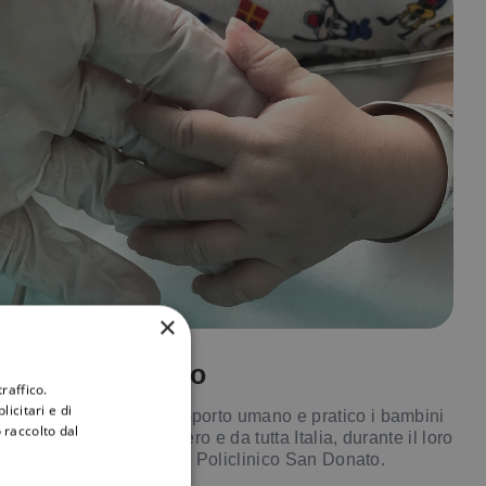
×
Iniziativa Filippo
raffico.
icitari e di
ccompagniamo con supporto umano e pratico i bambini
 raccolto dal
he arrivano soli dall’estero e da tutta Italia, durante il loro
ercorso di cura presso il Policlinico San Donato.