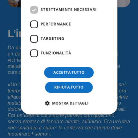
STRETTAMENTE NECESSARI
PERFORMANCE
L’impegno
TARGETING
Da questa esperienza
don Claudio
matura
FUNZIONALITÀ
un
pensiero
che diventa un ideale:
trasformare la
vicinanza quotidiana
,
al confine tra salute e
malattia
,
in un
impegno organizzato
per
prendersi
ACCETTA TUTTO
cura delle persone.
«Un’idea che è nata lentamente, che è cresciuta nel
RIFIUTA TUTTO
tempo, diventando un ideale. Un pensiero che si era
affacciato in me vivendo quotidianamente sul confine
MOSTRA DETTAGLI
instabile fra salute e malattia, a contatto con molto
dolore e con molte ricchezze umane e professionali.
Era un’idea di cui a volte parlavo con qualcuno,
senza pretese di fondare niente, all’inizio. Era un’idea
che scaldava il cuore: la certezza che l’uomo deve
incontrare l’uomo».