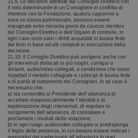
21.9. Le decisioni adottate dal Consiglio Direttivo con
il voto determinante di un Consigliere in conflitto di
interessi con la Fondazione, qualora cagionino a
esse un danno patrimoniale, possono essere
impugnate entro novanta giorni da ciascun membro
del Consiglio Direttivo e dell’Organo di controllo. In
ogni caso sono salvi i diritti acquistati in buona fede
dai terzi in base ad atti compiuti in esecuzione della
decisione.
21.10. Il Consiglio Direttivo può svolgersi anche con
gli intervenuti dislocati in più luoghi, contigui o
distanti, audio/video collegati, a condizione che siano
rispettati il metodo collegiale e i principi di buona fede
e di parità di trattamento dei Consiglieri, In tal caso è
necessario che:
a) sia consentito al Presidente dell’adunanza di
accertare inequivocabilmente l’identità e la
legittimazione degli intervenuti, di regolare lo
svolgimento dell’adunanza, di constatare e
proclamare i risultati della votazione;
b) in ogni luogo audio/video collegato si predisponga
il foglio delle presenze, in cui devono essere indicati i
nominativi dei partecipanti all’adunanza in quel