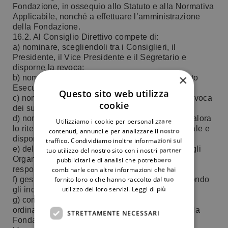
Fondazione, in ossequio allo Statuto e alla Normativa
Applicabile, nonché a effettuare l’amministrazione
della Fondazione.
16.2. Al Consiglio Direttivo compete di:
a) nominare, scegliendoli tra i Consiglieri, il
Presidente, il Vice Presidente e il Segretario e
disporne la revoca;
×
b) nominare, ove lo ritenga opportuno, il Comitato
Esecutivo e disporre la revoca dei suoi membri;
Questo sito web utilizza
c) nominare l’Organo di controllo e disporre la revoca
cookie
dei suoi membri;
d) nominare, ove sia obbligatorio per legge o qualora
Utilizziamo i cookie per personalizzare
lo ritenga comunque opportuno, il Revisore Legale e
contenuti, annunci e per analizzare il nostro
disporne la revoca;
traffico. Condividiamo inoltre informazioni sul
e) deliberare sulla responsabilità dei membri degli
tuo utilizzo del nostro sito con i nostri partner
Organi della Fondazione e promuove azione di
pubblicitari e di analisi che potrebbero
responsabilità nei loro confronti;
combinarle con altre informazioni che hai
fornito loro o che hanno raccolto dal tuo
f) gestire la Fondazione in ogni suo aspetto secondo
utilizzo dei loro servizi.
Leggi di più
gli indirizzi delineati dallo Statuto;
g) compiere qualsiasi atto di amministrazione
ordinaria e straordinaria in nome e per conto della
STRETTAMENTE NECESSARI
Fondazione;