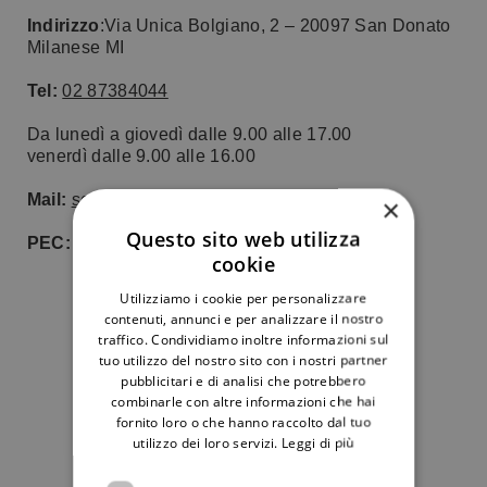
Indirizzo
:Via Unica Bolgiano, 2 – 20097 San Donato
Milanese MI
Tel:
02 87384044
Da lunedì a giovedì dalle 9.00 alle 17.00
venerdì dalle 9.00 alle 16.00
Mail:
segreteria@cuorefratello.org
×
Questo sito web utilizza
PEC:
cuorefratello@pec.assicert.net
cookie
Utilizziamo i cookie per personalizzare
contenuti, annunci e per analizzare il nostro
traffico. Condividiamo inoltre informazioni sul
tuo utilizzo del nostro sito con i nostri partner
pubblicitari e di analisi che potrebbero
combinarle con altre informazioni che hai
fornito loro o che hanno raccolto dal tuo
utilizzo dei loro servizi.
Leggi di più