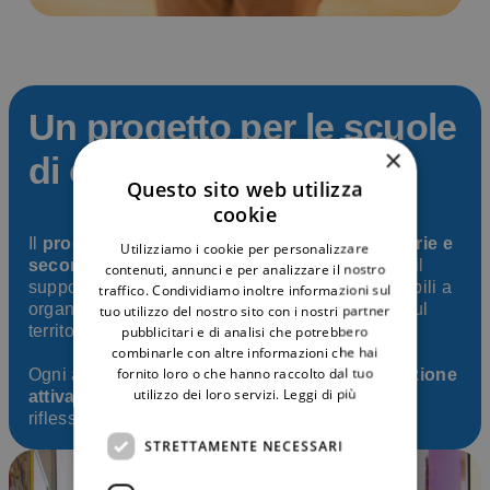
Un progetto per le scuole
×
di ogni ordine e grado
Questo sito web utilizza
cookie
Il
progetto didattico
è rivolto alle
scuole primarie e
Utilizziamo i cookie per personalizzare
secondarie
, statali e paritarie, e si realizza con il
contenuti, annunci e per analizzare il nostro
supporto dei
volontari di Cuore Fratello
, disponibili a
traffico. Condividiamo inoltre informazioni sul
organizzare incontri nelle classi, in particolare sul
tuo utilizzo del nostro sito con i nostri partner
territorio lombardo.
pubblicitari e di analisi che potrebbero
combinarle con altre informazioni che hai
fornito loro o che hanno raccolto dal tuo
Ogni attività è pensata per favorire la
partecipazione
utilizzo dei loro servizi.
Leggi di più
attiva
degli studenti, stimolando il dialogo, la
riflessione e l’ascolto.
STRETTAMENTE NECESSARI