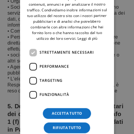
• Organi di controllo e vigilanza;
contenuti, annunci e per analizzare il nostro
• Società ed operatori professionali che forniscono
traffico. Condividiamo inoltre informazioni sul
servizi informatici, tra cui elaborazione elettronica dei
tuo utilizzo del nostro sito con i nostri partner
dati, di gestio-ne software, e di consulenza
pubblicitari e di analisi che potrebbero
informatica;
combinarle con altre informazioni che hai
• Commercialisti;
fornito loro o che hanno raccolto dal tuo
• Persone, società o enti che vogliono comunicare
utilizzo dei loro servizi.
Leggi di più
direttamente la propria gratitudine per la donazione
effettuata;
STRETTAMENTE NECESSARI
• società esterne incaricate della postalizzazione o
altri servizi di comunicazione;
PERFORMANCE
• Agenzia delle Entrate ed altri enti pubblici e
pubbliche autorità.
* L’elenco completo ed aggiornato dei Titolari,
TARGETING
Responsabili, Destinatari (ex art. 4.9 del GDPR), è
reso disponibile presso gli uffici della Fondazione
FUNZIONALITÀ
5. Destinatari o categorie di destinatari
dei dati personali (ex art. 13 paragrafo
ACCETTA TUTTO
1 (f) del GDPR) e trasferimento dei dati
RIFIUTA TUTTO
in Paesi extra UE