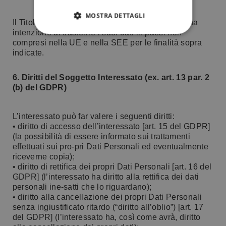
MOSTRA DETTAGLI
Il Titolare del trattamento Le comunica che non ha
intenzione di trasferire i suoi dati in paesi non
compresi nella UE e nella SEE per le finalità sopra
indicate.
6. Diritti del Soggetto Interessato (ex. art. 13 par. 2
(b) del GDPR)
L’interessato può far valere i seguenti diritti:
• diritto di accesso dell’interessato [art. 15 del GDPR]
(la possibilità di essere informato sui trattamenti
effettuati sui pro-pri Dati Personali ed eventualmente
riceverne copia);
• diritto di rettifica dei propri Dati Personali [art. 16 del
GDPR] (l’interessato ha diritto alla rettifica dei dati
personali ine-satti che lo riguardano);
• diritto alla cancellazione dei propri Dati Personali
senza ingiustificato ritardo (“diritto all’oblio”) [art. 17
del GDPR] (l’interessato ha, così come avrà, diritto