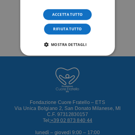
ACCETTA TUTTO
RIFIUTA TUTTO
MOSTRA DETTAGLI
Fondazione Cuore Fratello – ETS
Via Unica Bolgiano 2, San Donato Milanese, MI
C.F. 97312830157
Tel
:+39 02 873 840 44
lunedì – giovedì 9:00 – 17:00