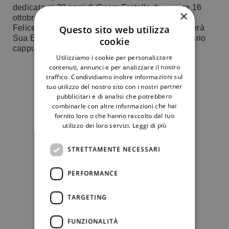
dedicata ai 20 anni di Cuore Fratello domenica 16
×
ottobre, ore 10.30 Parrocchia di Sant’Enrico, via
Questo sito web utilizza
Felice Maritano 3, San Donato Milanese Celebrerà
Sua Eccellenza Padre Angelo Pagano, missionario
cookie
cappuccino originario…
Utilizziamo i cookie per personalizzare
contenuti, annunci e per analizzare il nostro
traffico. Condividiamo inoltre informazioni sul
tuo utilizzo del nostro sito con i nostri partner
pubblicitari e di analisi che potrebbero
combinarle con altre informazioni che hai
fornito loro o che hanno raccolto dal tuo
utilizzo dei loro servizi.
Leggi di più
STRETTAMENTE NECESSARI
PERFORMANCE
TARGETING
FUNZIONALITÀ