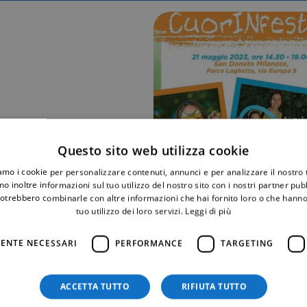
rendere impegni!
Questo sito web utilizza cookie
tto di San Donato Milanese per
iamo i cookie per personalizzare contenuti, annunci e per analizzare il nostro t
ta, vieni a festeggiare con
o inoltre informazioni sul tuo utilizzo del nostro sito con i nostri partner pubbl
potrebbero combinarle con altre informazioni che hai fornito loro o che hanno
tuo utilizzo dei loro servizi.
Leggi di più
ENTE NECESSARI
PERFORMANCE
TARGETING
ACCETTA TUTTO
RIFIUTA TUTTO