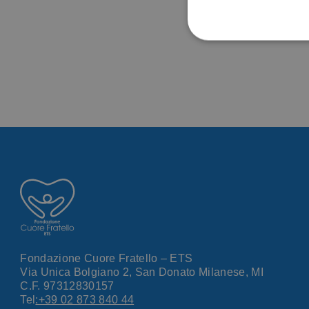
Fondazione Cuore Fratello – ETS
Via Unica Bolgiano 2, San Donato Milanese, MI
C.F. 97312830157
Tel
:+39 02 873 840 44