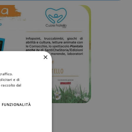
×
raffico.
icitari e di
 raccolto dal
FUNZIONALITÀ