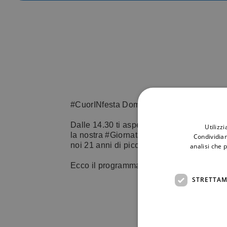
#CuorINfesta Domenica 21 maggio non p
Dalle 14.30 ti aspettiamo al Parco Laghe
Utilizz
la nostra #GiornataAssociativa #CuorInFes
Condividiam
noi 21 anni di piccoli cuori curati.
analisi che 
Ecco il programma…
STRETTAM